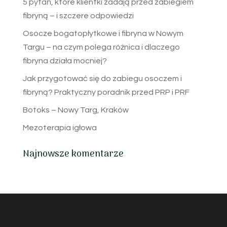
5 pytań, które klientki zadają przed zabiegiem
fibryną – i szczere odpowiedzi
Osocze bogatopłytkowe i fibryna w Nowym
Targu – na czym polega różnica i dlaczego
fibryna działa mocniej?
Jak przygotować się do zabiegu osoczem i
fibryną? Praktyczny poradnik przed PRP i PRF
Botoks – Nowy Targ, Kraków
Mezoterapia igłowa
Najnowsze komentarze