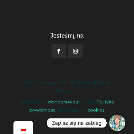
Jesteśmy na
2026 © Copyright BT ASTRUM, All Rights
Reserved
Webmaster:
Wonders4you
| RODO:
Polityka
prywatności
| Informacja o
cookies
Zapisz się na zabieg