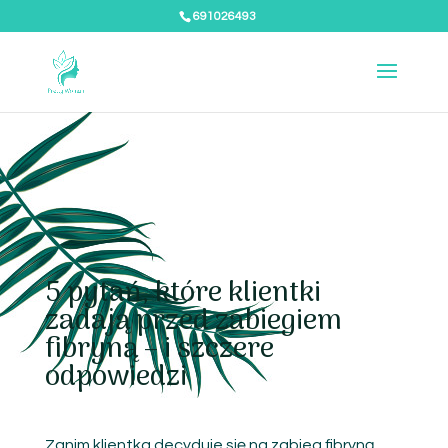
691026493
5 pytań, które klientki
zadają przed zabiegiem
fibryną – i szczere
odpowiedzi
Zanim klientka decyduje się na zabieg fibryną,