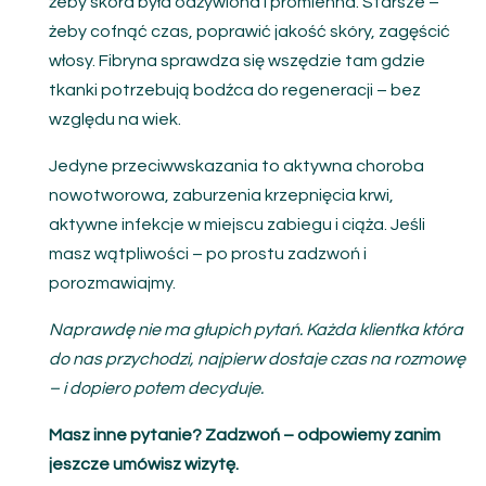
żeby skóra była odżywiona i promienna. Starsze –
żeby cofnąć czas, poprawić jakość skóry, zagęścić
włosy. Fibryna sprawdza się wszędzie tam gdzie
tkanki potrzebują bodźca do regeneracji – bez
względu na wiek.
Jedyne przeciwwskazania to aktywna choroba
nowotworowa, zaburzenia krzepnięcia krwi,
aktywne infekcje w miejscu zabiegu i ciąża. Jeśli
masz wątpliwości – po prostu zadzwoń i
porozmawiajmy.
Naprawdę nie ma głupich pytań. Każda klientka która
do nas przychodzi, najpierw dostaje czas na rozmowę
– i dopiero potem decyduje.
Masz inne pytanie? Zadzwoń – odpowiemy zanim
jeszcze umówisz wizytę.