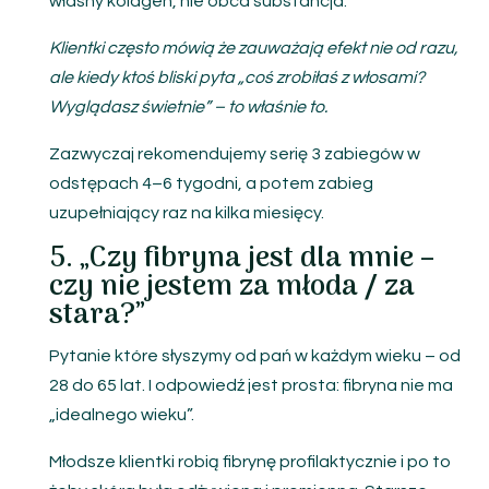
własny kolagen, nie obca substancja.
Klientki często mówią że zauważają efekt nie od razu,
ale kiedy ktoś bliski pyta „coś zrobiłaś z włosami?
Wyglądasz świetnie” – to właśnie to.
Zazwyczaj rekomendujemy serię 3 zabiegów w
odstępach 4–6 tygodni, a potem zabieg
uzupełniający raz na kilka miesięcy.
5. „Czy fibryna jest dla mnie –
czy nie jestem za młoda / za
stara?”
Pytanie które słyszymy od pań w każdym wieku – od
28 do 65 lat. I odpowiedź jest prosta: fibryna nie ma
„idealnego wieku”.
Młodsze klientki robią fibrynę profilaktycznie i po to