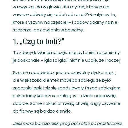
zazwyczaj ma w głowie kilka pytań, których nie
zawsze odważy się zadać od razu. Zebrałyśmy te,
które słyszymy najczęściej – i odpowiadamy na nie
szczerze, bez owijania w bawełnę.
1. „Czy to boli?”
To zdecydowanie najczęstsze pytanie. I rozumiemy
je doskonale – igła to igła, i nikt nie udaje, że inaczej.
Szczera odpowiedź: jest odczuwalny dyskomfort,
ale większość klientek mówi po zabiegu że było
znacznie lepiej niż się spodziewały. Przed zabiegiem
nakładamy krem znieczulający – działa naprawdę
dobrze. Same nakłucia trwają chwilę, a igły używane
do fibryny są bardzo cienkie.
Jeśli masz bardzo niski próg bólu albo po prostu boisz