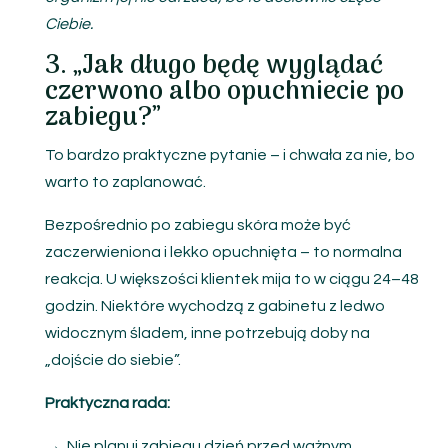
Ciebie.
3. „Jak długo będę wyglądać
czerwono albo opuchniecie po
zabiegu?”
To bardzo praktyczne pytanie – i chwała za nie, bo
warto to zaplanować.
Bezpośrednio po zabiegu skóra może być
zaczerwieniona i lekko opuchnięta – to normalna
reakcja. U większości klientek mija to w ciągu 24–48
godzin. Niektóre wychodzą z gabinetu z ledwo
widocznym śladem, inne potrzebują doby na
„dojście do siebie”.
Praktyczna rada:
→ Nie planuj zabiegu dzień przed ważnym