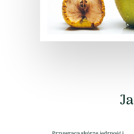
Ja
Przywraca skórze jędrność i