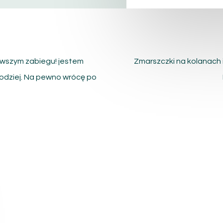
erwszym zabiegu! jestem
Zmarszczki na kolanach i 
odziej. Na pewno wrócę po