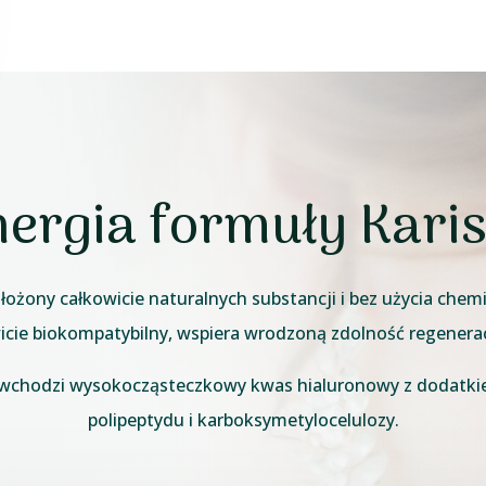
nergia formuły Kari
złożony całkowicie naturalnych substancji i bez użycia chem
wicie biokompatybilny, wspiera wrodzoną zdolność regenerac
 wchodzi wysokocząsteczkowy kwas hialuronowy z dodatki
polipeptydu i karboksymetylocelulozy.