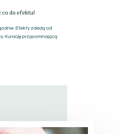
 co do efektu!
godnie.
Efekty zależą od
cy.
Kurację przypominającą