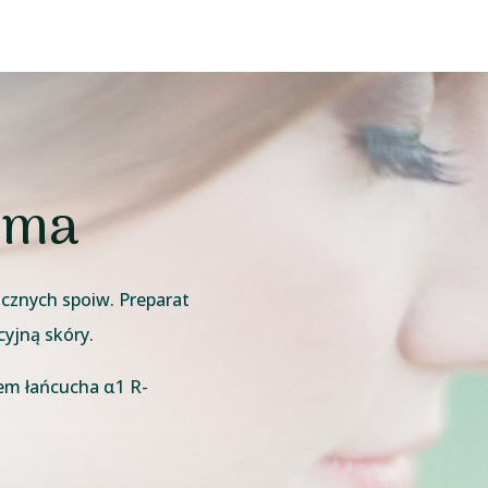
sma
icznych spoiw. Preparat
yjną skóry.
em łańcucha α1 R-