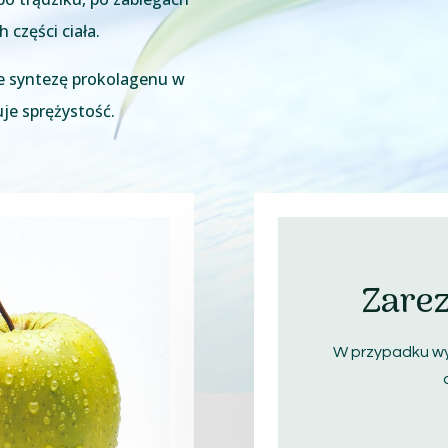
 części ciała.
e syntezę prokolagenu w
uje sprężystość.
Zarez
W przypadku wy