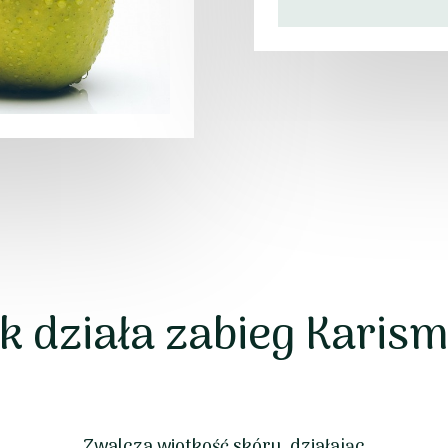
k działa zabieg Karis
Zwalcza wiotkość skóry, działając