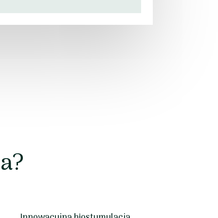
ma?
Innowacyjna biostymulacja