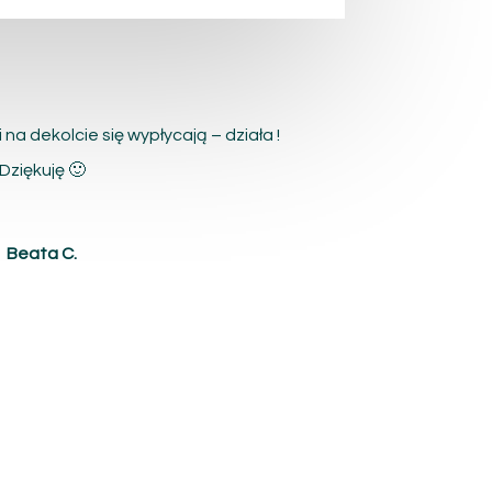
na dekolcie się wypłycają – działa !
Dziękuję 🙂
Beata C.