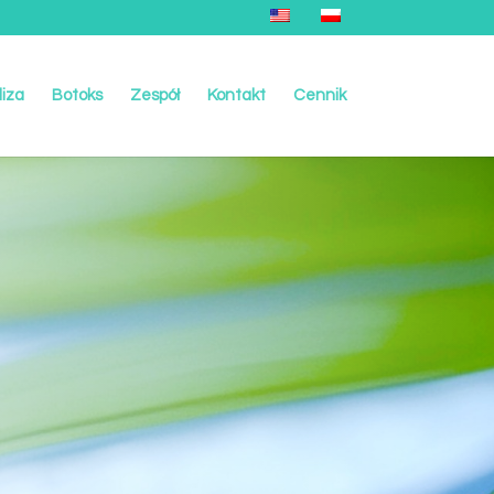
liza
Botoks
Zespół
Kontakt
Cennik