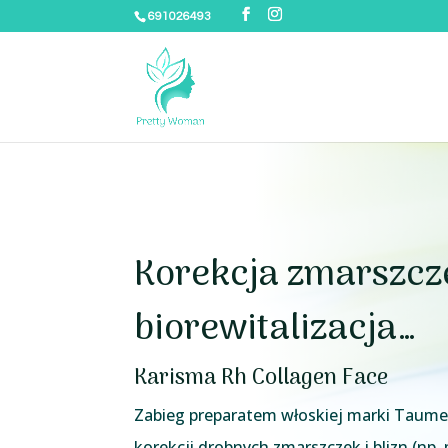
691026493
Korekcja zmarszcze
biorewitalizacja…
Karisma Rh Collagen Face
Zabieg preparatem włoskiej marki Taum
korekcji drobnych zmarszczek i blizn (np.