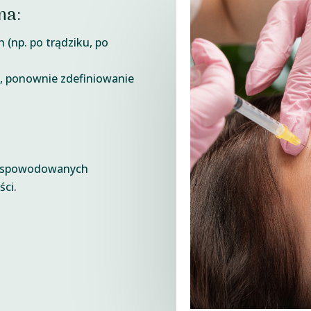
ma:
 (np. po trądziku, po
y, ponownie zdefiniowanie
zy spowodowanych
ści.