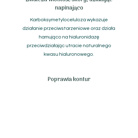
napinająco
Karboksymetyloceluloza wykazuje
i
działanie przeciwstarzeniowe oraz działa
hamująco na hialuronidazę
przeciwdziałając utracie naturalnego
kwasu hialuronowego.
Poprawia kontur
.