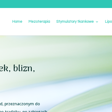
Home
Mezoterapia
Stymulatory tkankowe
Lipo
k, blizn,
ed, przeznaczonym do
 po trądziku, po zabiegach