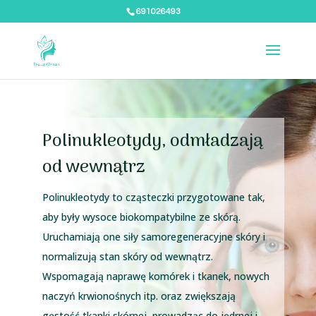
691026493
Polinukleotydy, odmładzają
od wewnątrz
Polinukleotydy to cząsteczki przygotowane tak,
aby były wysoce biokompatybilne ze skórą.
Uruchamiają one siły samoregeneracyjne skóry i
normalizują stan skóry od wewnątrz.
Wspomagają naprawę komórek i tkanek, nowych
naczyń krwionośnych itp. oraz zwiększają
gęstość tkanki skórnej, prowadząc do jędrnej i