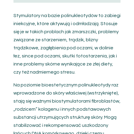
Stymulatory na bazie polinukleotydów to zabiegi
iniekcyjne, które aktywują i odmładzają. Stosuje
się je w takich problach jak zmarszczki, problemy
związane ze starzeniem, trądzik, blizny
trądzikowe, zagłębienia pod oczami, w dolinie
łez, since pod oczami, skutki fotostarzenia, jak i
inne problemy skórne wynikające ze złej diety,
czy też nadmiernego stresu.
Na poziomie bioestetycznym polinukleotydy
raz
wprowadzone do skóry właściwej (wstrzyknięte),
stają się ważnymi biostymulatorami fibroblastów,
„rodzicem” kolagenu i innych podstawowych
substancji utrzymujących strukturę skóry. Mogą
stabilizować i rekompensować uszkodzony
łańcuch DNA komórkowego, dzięki czemu