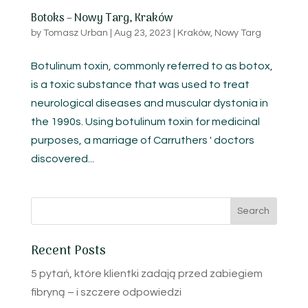
Botoks – Nowy Targ, Kraków
by
Tomasz Urban
|
Aug 23, 2023
|
Kraków
,
Nowy Targ
Botulinum toxin, commonly referred to as botox,
is a toxic substance that was used to treat
neurological diseases and muscular dystonia in
the 1990s. Using botulinum toxin for medicinal
purposes, a marriage of Carruthers ' doctors
discovered...
Recent Posts
5 pytań, które klientki zadają przed zabiegiem
fibryną – i szczere odpowiedzi